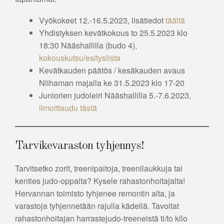
Vyökokeet 12.-16.5.2023, lisätiedot
täältä
Yhdistyksen kevätkokous to 25.5.2023 klo
18:30 Nääshallilla (budo 4),
kokouskutsu/esityslista
Kevätkauden päätös / kesäkauden avaus
Niihaman majalla ke 31.5.2023 klo 17-20
Juniorien judoleiri Nääshallilla 5.-7.6.2023,
ilmoittaudu tästä
Tarvikevaraston tyhjennys!
Tarvitsetko zorit, treenipaitoja, treenilaukkuja tai
kenties judo-oppaita? Kysele rahastonhoitajalta!
Hervannan toimisto tyhjenee remontin alta, ja
varastoja tyhjennetään rajulla kädellä. Tavoitat
rahastonhoitajan harrastejudo-treeneistä ti/to kllo