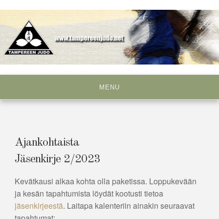
Skip
to
content
Tampereen Judo ry
MENU
Ajankohtaista
Jäsenkirje 2/2023
Kevätkausi alkaa kohta olla paketissa. Loppukevään
ja kesän tapahtumista löydät kootusti tietoa
jäsenkirjeestä
. Laitapa kalenteriin ainakin seuraavat
tapahtumat: