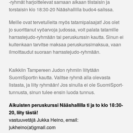
-ryhmät harjoittelevat samaan aikaan tiistaisin ja
torstaisin klo 18:30-20 Nääshallilla budo4-salissa.
Meille ovat tervetulleita myös tatamipalaajat! Jos olet
jo suorittanut vyöarvoja judossa, voit palata tatamille
harrastejudo-ryhmään tai peruskurssin kautta. Sinun ei
kuitenkaan tarvitse maksaa peruskurssimaksua, vaan
ilmoittaudut suoraan harrastejudo-ryhmään.
Kaikkiin Tampereen Judon ryhmiin liitytään
SuomiSportin kautta. Valitse ryhmä alla olevasta
listasta, ja liity ryhmään! Jos sinulla ei ole SuomiSport-
tunnusta, sinun tulee ensin luoda tunnus.
Aikuisten peruskurssi Nääshallilla ti ja to klo 18:30-
20, liity tästä!
vastuuvetäjä Jukka Heino, email:
jukheino(at)gmail.com