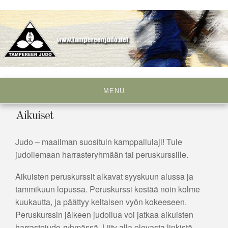
Skip
to
content
Tampereen Judo ry
MENU
Aikuiset
Judo – maailman suosituin kamppailulaji! Tule
judoilemaan harrasteryhmään tai peruskurssille.
Aikuisten peruskurssit alkavat syyskuun alussa ja
tammikuun lopussa. Peruskurssi kestää noin kolme
kuukautta, ja päättyy keltaisen vyön kokeeseen.
Peruskurssin jälkeen judoilua voi jatkaa aikuisten
harrastejudo-ryhmässä. Liity alla olevasta linkistä