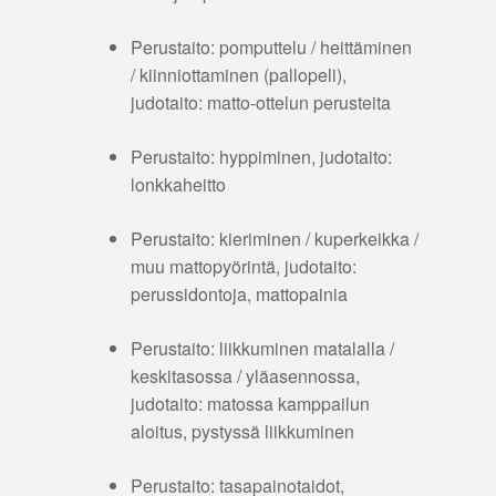
Perustaito: pomputtelu / heittäminen
/ kiinniottaminen (pallopeli),
judotaito: matto-ottelun perusteita
Perustaito: hyppiminen, judotaito:
lonkkaheitto
Perustaito: kieriminen / kuperkeikka /
muu mattopyörintä, judotaito:
perussidontoja, mattopainia
Perustaito: liikkuminen matalalla /
keskitasossa / yläasennossa,
judotaito: matossa kamppailun
aloitus, pystyssä liikkuminen
Perustaito: tasapainotaidot,