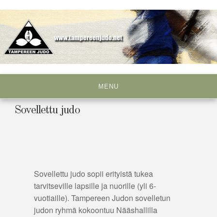
Skip
to
content
Tampereen Judo ry
MENU
Sovellettu judo
Sovellettu judo sopii erityistä tukea
tarvitseville lapsille ja nuorille (yli 6-
vuotiaille). Tampereen Judon sovelletun
judon ryhmä kokoontuu Nääshallilla