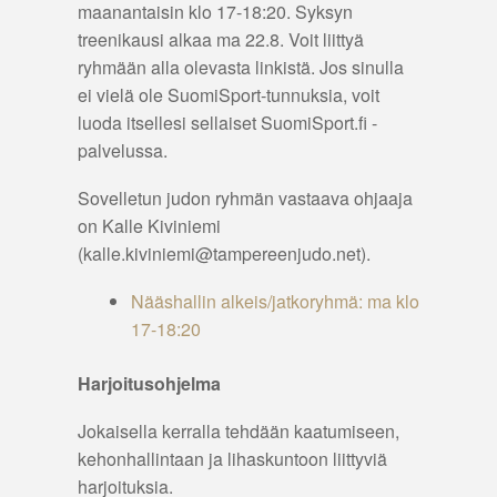
maanantaisin klo 17-18:20. Syksyn
treenikausi alkaa ma 22.8. Voit liittyä
ryhmään alla olevasta linkistä. Jos sinulla
ei vielä ole SuomiSport-tunnuksia, voit
luoda itsellesi sellaiset SuomiSport.fi -
palvelussa.
Sovelletun judon ryhmän vastaava ohjaaja
on Kalle Kiviniemi
(kalle.kiviniemi@tampereenjudo.net).
Nääshallin alkeis/jatkoryhmä: ma klo
17-18:20
Harjoitusohjelma
Jokaisella kerralla tehdään kaatumiseen,
kehonhallintaan ja lihaskuntoon liittyviä
harjoituksia.