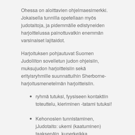
Ohessa on aloittavien ohjelmaesimerkki.
Jokaisella tunnilla opetellaan myös
judotaitoja, ja pidemmälle edistyneiden
harjoittelussa painottuvatkin enemmän
varsinaiset lajitaidot.
Harjoituksen pohjautuvat Suomen
Judoliiton sovelletun judon ohjeisiin,
muksujudon harjoitteisiin sekä
erityisryhmille suunnattuihin Sherborne-
harjoitusmenetelmän harjoitteisiin.
ryhmä tutuksi, fyysiseen kontaktiin
toteuttelu, kieriminen -tatami tutuksi!
Kehonosien tunnistaminen,
jJudotaito: ukemi (kaatuminen)
taaksepäin, kuperkeikka