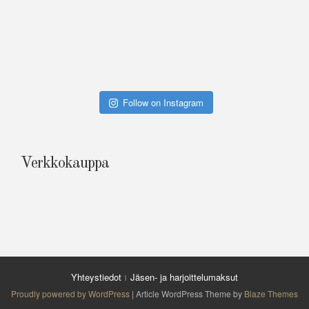
Follow on Instagram
Verkkokauppa
Yhteystiedot
Jäsen- ja harjoittelumaksut
Proudly powered by WordPress
|
Article WordPress Theme by
Blaze Themes