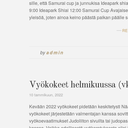
sille, että Samurai cup ja junnukisa Ideapark sh
9:00 Ideapark Shiai 12:00 Samurai Cup Avajaiset
yleisöä, joten ainoa keino päästä paikan pääll
RE
by
admin
Vyökokeet helmikuussa (vk
10 tammikuun, 2022
Kevään 2022 vyökokeet pidetään keskitetysti Nääs
vyökokeet järjestetään valmentajan kanssa sovit
vyökoevaatimukset Judoliiton sivuilta tai judopa
kanssa. Vaikka edellisestä vyökorotuksesta olisi