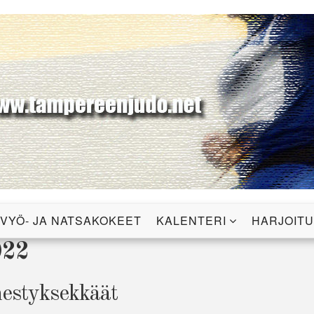
udo ry
VYÖ- JA NATSAKOKEET
KALENTERI
HARJOIT
022
enestyksekkäät