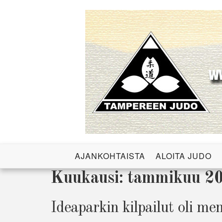
Skip
to
content
Tampereen J
AJANKOHTAISTA
ALOITA JUDO
Kuukausi:
tammikuu 2
Ideaparkin kilpailut oli m