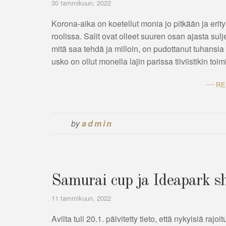
30 tammikuun, 2022
Korona-aika on koetellut monia jo pitkään ja erity
roolissa. Salit ovat olleet suuren osan ajasta su
mitä saa tehdä ja milloin, on pudottanut tuhansia
usko on ollut monella lajin parissa tiiviistikin toi
RE
by
admin
Samurai cup ja Ideapark sh
11 tammikuun, 2022
Avilta tuli 20.1. päivitetty tieto, että nykyisiä raj