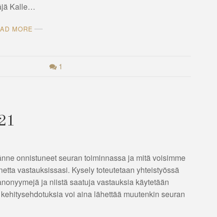
täjä Kalle…
AD MORE
1
021
tänne onnistuneet seuran toiminnassa ja mitä voisimme
tta vastauksissasi. Kysely toteutetaan yhteistyössä
onyymejä ja niistä saatuja vastauksia käytetään
 kehitysehdotuksia voi aina lähettää muutenkin seuran