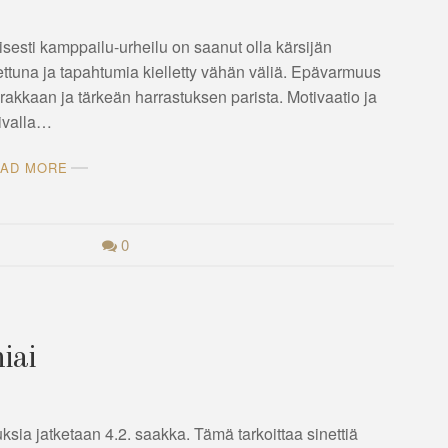
isesti kamppailu-urheilu on saanut olla kärsijän
ljettuna ja tapahtumia kielletty vähän väliä. Epävarmuus
 rakkaan ja tärkeän harrastuksen parista. Motivaatio ja
mivalla…
AD MORE
0
iai
oituksia jatketaan 4.2. saakka. Tämä tarkoittaa sinettiä