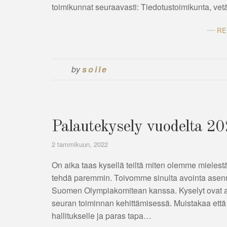
toimikunnat seuraavasti: Tiedotustoimikunta, ve
RE
by
soile
Palautekysely vuodelta 2
2 tammikuun, 2022
On aika taas kysellä teiltä miten olemme mieles
tehdä paremmin. Toivomme sinulta avointa asenne
Suomen Olympiakomitean kanssa. Kyselyt ovat an
seuran toiminnan kehittämisessä. Muistakaa että
hallitukselle ja paras tapa…