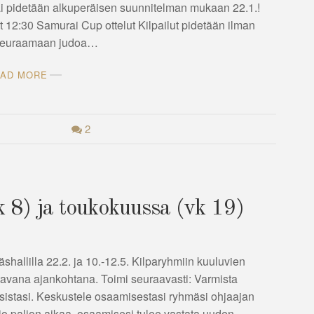
iai pidetään alkuperäisen suunnitelman mukaan 22.1.!
 12:30 Samurai Cup ottelut Kilpailut pidetään ilman
e seuraamaan judoa…
AD MORE
2
 8) ja toukokuussa (vk 19)
hallilla 22.2. ja 10.-12.5. Kilparyhmiin kuuluvien
tavana ajankohtana. Toimi seuraavasti: Varmista
ssistasi. Keskustele osaamisestasi ryhmäsi ohjaajan
 jo paljon aikaa, osaamisesi tulee vastata uuden