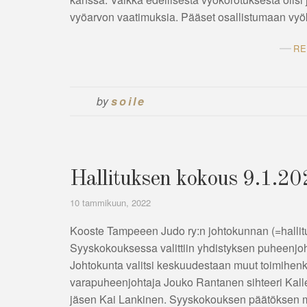
vyöarvon vaatimuksia. Pääset osallistumaan vy
RE
by
soile
Hallituksen kokous 9.1.2
10 tammikuun, 2022
Kooste Tampeeen Judo ry:n johtokunnan (=hallit
Syyskokouksessa valittiin yhdistyksen puheenjoh
Johtokunta valitsi keskuudestaan muut toimihenki
varapuheenjohtaja Jouko Rantanen sihteeri Kalle 
jäsen Kai Lankinen. Syyskokouksen päätöksen mu