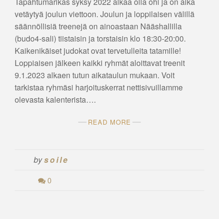
Tapahtumarikas syksy 2022 alkaa olla ohi ja on aika
vetäytyä joulun viettoon. Joulun ja loppilaisen välillä
säännöllisiä treenejä on ainoastaan Nääshallilla
(budo4-sali) tiistaisin ja torstaisin klo 18:30-20:00.
Kaikenikäiset judokat ovat tervetulleita tatamille!
Loppiaisen jälkeen kaikki ryhmät aloittavat treenit
9.1.2023 alkaen tutun aikataulun mukaan. Voit
tarkistaa ryhmäsi harjoituskerrat nettisivuillamme
olevasta kalenterista….
READ MORE
by
soile
0