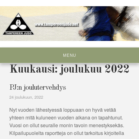
Skip
to
content
Tampereen Judo ry
MENU
Kuukausi:
joulukuu 2022
PJ:n joulutervehdys
24 joulukuun, 2022
Nyt vuoden lähestyessä loppuaan on hyvä vetää
yhteen mitä kuluneen vuoden aikana on tapahtunut.
Vuosi on ollut seuralle monin tavoin menestyksekäs.
Kilpailupuolelta raportteja on ollut tarkoitus kirjoitella