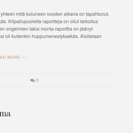
yhteen mitä kuluneen vuoden aikana on tapahtunut.
. Kilpailupuolelta raportteja on ollut tarkoitus
isten ongelmien takia monta raporttia on jäänyt
 vuosi oli kuitenkin huppumenestyksekäs. Aloitetaan
AD MORE
0
oma