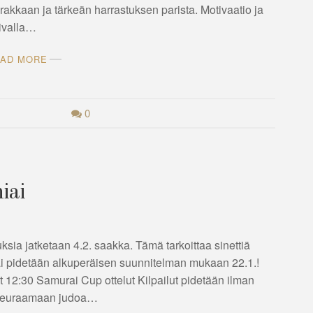
 rakkaan ja tärkeän harrastuksen parista. Motivaatio ja
mivalla…
AD MORE
0
iai
oituksia jatketaan 4.2. saakka. Tämä tarkoittaa sinettiä
iai pidetään alkuperäisen suunnitelman mukaan 22.1.!
 12:30 Samurai Cup ottelut Kilpailut pidetään ilman
e seuraamaan judoa…