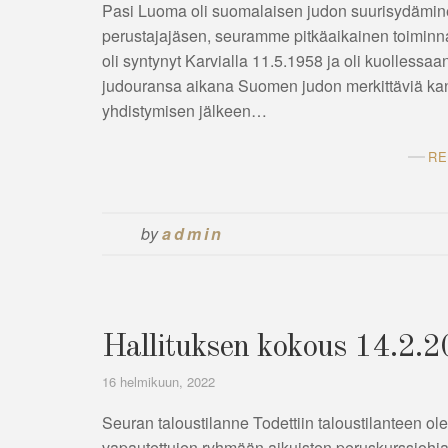
Pasi Luoma oli suomalaisen judon suurisydämine
perustajajäsen, seuramme pitkäaikainen toiminnan
oli syntynyt Karvialla 11.5.1958 ja oli kuollessa
judouransa aikana Suomen judon merkittäviä ka
yhdistymisen jälkeen…
RE
by
admin
Hallituksen kokous 14.2.
16 helmikuun, 2022
Seuran taloustilanne Todettiin taloustilanteen ol
vapautettujen ryhmään aikuisten peruskurssiohj