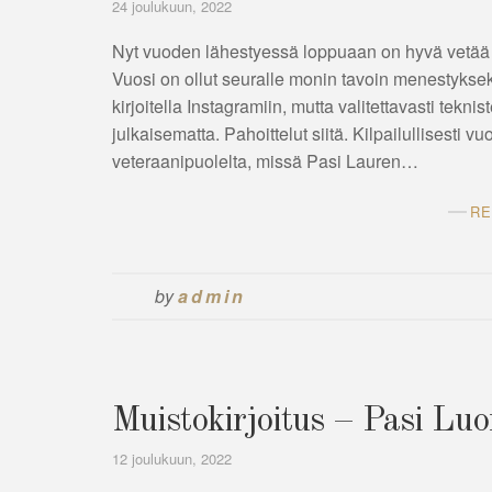
24 joulukuun, 2022
Nyt vuoden lähestyessä loppuaan on hyvä vetää 
Vuosi on ollut seuralle monin tavoin menestyksekäs
kirjoitella Instagramiin, mutta valitettavasti tekn
julkaisematta. Pahoittelut siitä. Kilpailullisesti
veteraanipuolelta, missä Pasi Lauren…
RE
by
admin
Muistokirjoitus – Pasi Lu
12 joulukuun, 2022