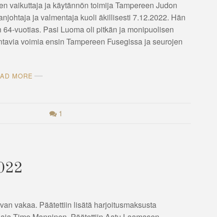
n vaikuttaja ja käytännön toimija Tampereen Judon
johtaja ja valmentaja kuoli äkillisesti 7.12.2022. Hän
an 64-vuotias. Pasi Luoma oli pitkän ja monipuolisen
ntavia voimia ensin Tampereen Fusegissa ja seurojen
AD MORE
1
2022
evan vakaa. Päätettiin lisätä harjoitusmaksusta
aaja Timo Manninen. Päätettiin Aatu Laamasen