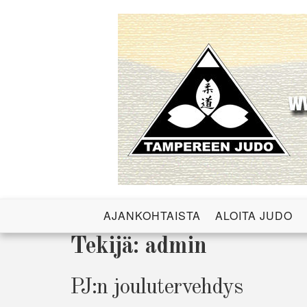
Skip
to
content
Tampereen J
AJANKOHTAISTA
ALOITA JUDO
Tekijä:
admin
PJ:n joulutervehdys