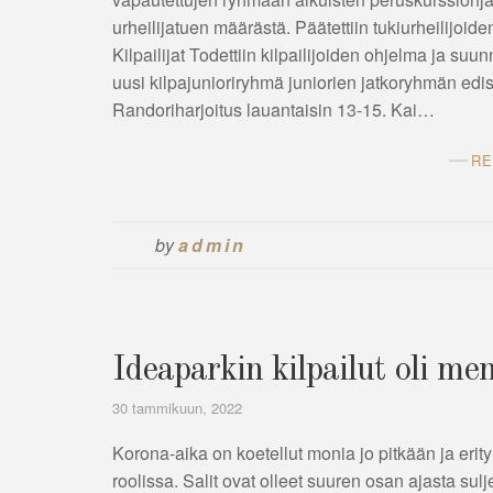
urheilijatuen määrästä. Päätettiin tukiurheilijoiden
Kilpailijat Todettiin kilpailijoiden ohjelma ja su
uusi kilpajunioriryhmä juniorien jatkoryhmän edi
Randoriharjoitus lauantaisin 13-15. Kai…
RE
by
admin
Ideaparkin kilpailut oli m
30 tammikuun, 2022
Korona-aika on koetellut monia jo pitkään ja erity
roolissa. Salit ovat olleet suuren osan ajasta su