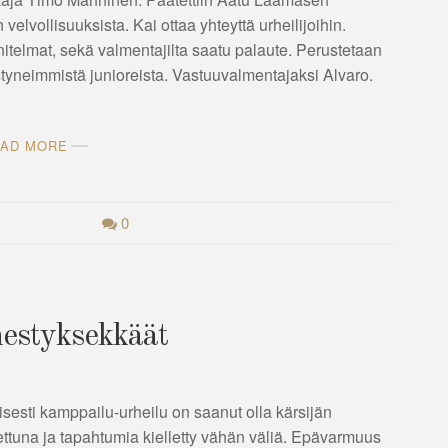
 velvollisuuksista. Kai ottaa yhteyttä urheilijoihin.
unnitelmat, sekä valmentajilta saatu palaute. Perustetaan
styneimmistä junioreista. Vastuuvalmentajaksi Alvaro.
AD MORE
0
enestyksekkäät
isesti kamppailu-urheilu on saanut olla kärsijän
ljettuna ja tapahtumia kielletty vähän väliä. Epävarmuus