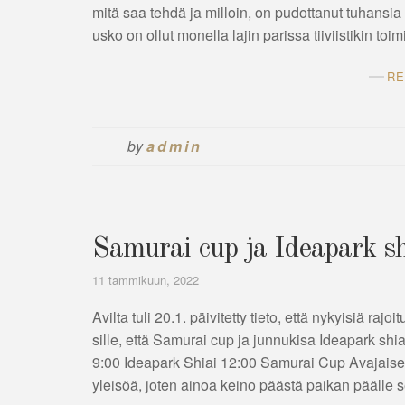
mitä saa tehdä ja milloin, on pudottanut tuhansia
usko on ollut monella lajin parissa tiiviistikin toi
RE
by
admin
Samurai cup ja Ideapark sh
11 tammikuun, 2022
Avilta tuli 20.1. päivitetty tieto, että nykyisiä raj
sille, että Samurai cup ja junnukisa Ideapark sh
9:00 Ideapark Shiai 12:00 Samurai Cup Avajaiset
yleisöä, joten ainoa keino päästä paikan pääll